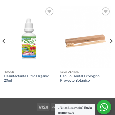
Agregar
Agregar
a Lista
a Lista
de
de
Deseos
Deseos
HOGAR
ASEO DENTAL
Desinfectante Citro Organic
Cepillo Dental Ecologico
20ml
Proyecto Botánico
Visa
PayPal
MasterCard
¿Necesitas ayuda?
Envía
un mensaje